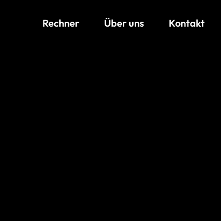
Rechner
Über uns
Kontakt